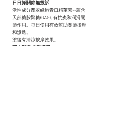
日日搽關節無投訴
活性成分翡翠綠唇青口精華素--蘊含
天然糖胺聚糖(GAG), 有抗炎和潤滑關
節作用。每日使用有效幫助關節按摩
和滲透。
塗後有清涼按摩效果。
瑞士製造 原裝進口
詳細產品介紹
Wealthy Yield Limited
香港及澳門總代理
Tel:
+852 2287 0130
Whatsapp:
+852 6855 2887
Email:
info@wealthyyield.com