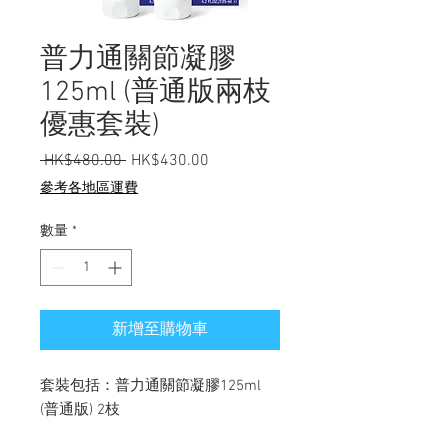
普力通關節凝膠
125ml (普通版兩枝
優惠套裝)
 HK$480.00 
一般價格
HK$430.00
促銷價格
參考各地區運費
數量
*
新增至購物車
套裝包括：普力通關節凝膠125ml
(普通版) 2枝