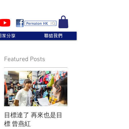
用家分享
聯絡我們
Featured Posts
續
。
目標達了 再來也是目
給爸爸的一點心意
事
標 曾燕紅