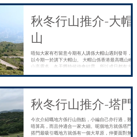
秋冬行山推介-大帽
山
唔知大家有冇留意今期有人講係大帽山遇到發哥，所
以今期一於講下大帽山。 大帽山係香港最高嘅山峰
山高霧多，冬天嘅時候仲會結霜，所以成日都有大批
市民冒寒登峰。 要去大帽山，可以係荃灣兆和街搭
80 號專綫小巴至川龍村總站。係呢個總站，不得不
下端記茶樓。呢間茶樓都幾出名，好多行...
秋冬行山推介-塔門
今次介紹嘅地方係行山熱點，小編自己亦行過，難度
唔算高，而且仲適合一家大細。呢個地方就係塔門。
搭門最吸引嘅地方就係有一個大草原，仲要面對無敵