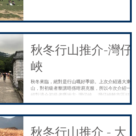
海景。剩係望住個景，我諗你都可以望一日，絕對係
心曠神怡，適合晒星期一至五忙到七彩嘅打工仔鬆
鬆。...
秋冬行山推介-灣仔
峽
秋冬來臨，絕對是行山嘅好季節。上次介紹過大東
山，對初級者黎講唔係咁易克服，所以今次介紹一個
絕對適合初級者嘅地方: 灣仔峽。 灣仔峽離市區好
近，去目的地有以下兩個方法: 搭新巴15號巴士(交易
廣場往山頂方向) ，至灣仔峽道站下車。...
秋冬行山推介 - 大