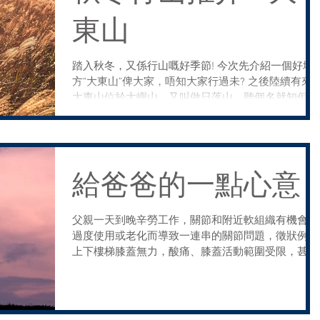
東山
踏入秋冬，又係行山嘅好季節! 今次先介紹一個好地
方“大東山”俾大家，唔知大家行過未? 之後陸續有來
大東山位於大嶼山，又叫做日落山。聽個名就知佢出
名係因為可以睇到好靚嘅日落。 要去呢個地方，你
以跟從以下路線: 係MTR東涌站搭巴士11 號、23號或
3M係伯公坳下車...
給爸爸的一點心意
父親一天到晚辛勞工作，關節和附近軟組織有機會因
過度使用或老化而導致一連串的關節問題，徵狀例如
上下樓梯膝蓋無力，酸痛、膝蓋活動範圍受限，甚至
有膝蓋變形的情況。為了守護爸爸的健康，子女們也
許會購買一些保健食品給爸爸補身體，感謝爸爸的辛
勞。 心臟病、...