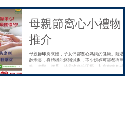
母親節窩心小禮物
推介
母親節即將來臨，子女們都關心媽媽的健康。隨著年
齡增長，身體機能逐漸減退，不少媽媽可能都有手
腕、肩頸、腰背、膝蓋疼痛等困擾。其實做家務就像
運動一樣，如果姿勢不正確或長期過度使用，像提重
物、擰毛巾等動作，就會有肌腱腫脹問題，使手腕、
手肘、肩膀受傷，久而久之還會引發「網球肘」及
「...