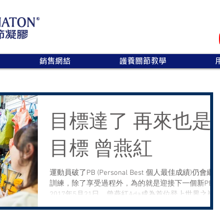
銷售網絡
護養關節教學
目標達了 再來也是
目標 曾燕紅
運動員破了PB (Personal Best 個人最佳成績)仍會繼
訓練，除了享受過程外，為的就是迎接下一個新PB
2017年5月21日，曾燕紅Ada成為首位登上世界之巔 -
珠穆朗瑪峰的中國香港女性。 介紹行山裝備和注意
項, 保養關節小貼士